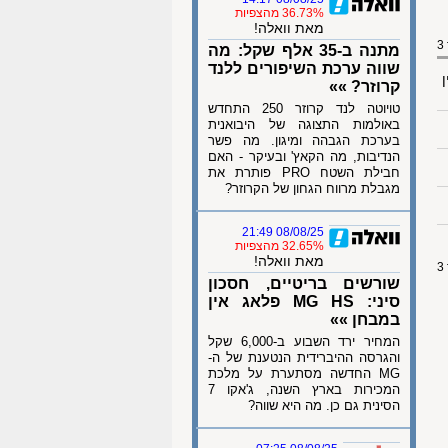
36.73% מהצפיות
מאת וואלה!
מתנה ב-35 אלף שקל: מה
שווה ערכת השיפורים ללנד
ן
קרוזר? »»
טויוטה לנד קרוזר 250 התחדש
באולמות התצוגה של היבואנית
בערכת הגבהה ומיגון. מה פשר
הנדיבות, מה הקאץ' ובעיקר - האם
חבילת השטח PRO פותרת את
מגבלת מרווח הגחון של הקרוזר?
08/08/25 21:49
32.65% מהצפיות
מאת וואלה!
שורשים בריטיים, חסכון
סיני: MG HS פלאג אין
במבחן »»
המחיר ירד השבוע ב-6,000 שקל
והגרסה ההיברידית הנטענת של ה-
MG החדשה מסתערת על מלכת
המכירות בארץ השנה, ג'אקו 7
הסינית גם כן. מה היא שווה?