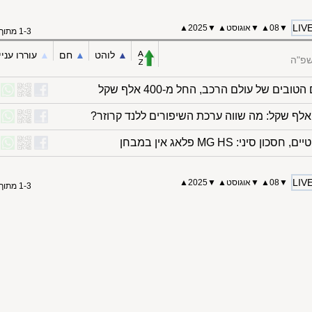
LIV
▼
08
▲
▼
אוגוסט
▲
▼
2025▲
1-3 מתוך 3
▲︎
לוהט
▲︎
חם
▲︎
עוררו עניי
שפ"ה
בים של עולם הרכב, החל מ-400 אלף שקל
ן סיני: MG HS פלאג אין במבחן
LIV
▼
08
▲
▼
אוגוסט
▲
▼
2025▲
1-3 מתוך 3