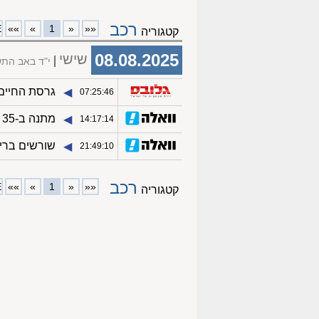
רכב
E
»»
»
1
«
««
קטגוריה
08.08.2025
שישי
י"ד באב הת
גרסת החיים הטו
◀︎
07:25:46
מתנה ב-35 אלף שקל: מה שווה ערכת השיפורים ללנד קרוזר?
◀︎
14:17:14
שורשים בריטיים, חסכו
◀︎
21:49:10
רכב
E
»»
»
1
«
««
קטגוריה