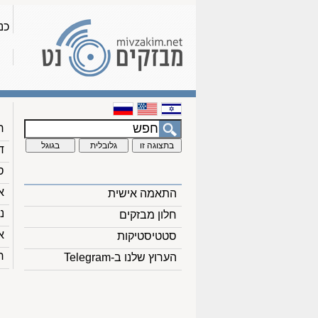
כנ
ח
ד
ס
א
התאמה אישית
נ
חלון מבזקים
א
סטטיסטיקות
ח
הערוץ שלנו ב-Telegram