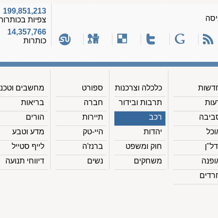
199,851,213
יסה
צפיות בכותרות
14,357,766
כותרות
דשות
כלכלה וצרכנות
ספורט
מחשבים וטכנ'
עות
תרבות ובידור
חברה
בריאות
ביבה
רכב
תיירות
הורים
וכל
יהדות
היי-טק
מדע וטבע
דל"ן
חוק ומשפט
ברנז'ה
לייף סטייל
ופנה
משחקים
נשים
דיווחי תנועה
רדים