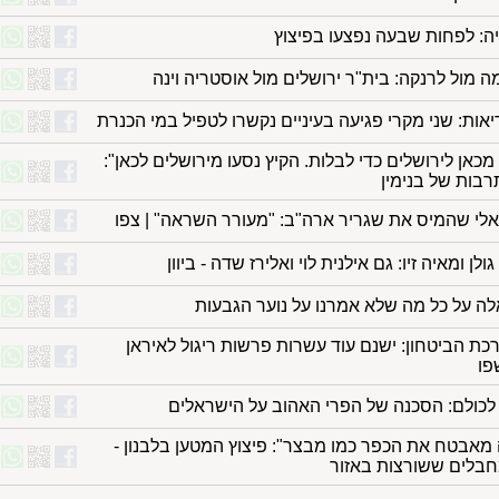
יה: לפחות שבעה נפצעו בפיצוץ
 מול לרנקה: בית"ר ירושלים מול אוסטריה וינה
ות: שני מקרי פגיעה בעיניים נקשרו לטפיל במי הכנרת
מכאן לירושלים כדי לבלות. הקיץ נסעו מירושלים לכאן":
בות של בנימין
לי שהמיס את שגריר ארה"ב: "מעורר השראה" | צפו
ולן ומאיה זיו: גם אילנית לוי ואלירז שדה - ביוון
ה על כל מה שלא אמרנו על נוער הגבעות
 הביטחון: ישנם עוד עשרות פרשות ריגול לאיראן
פו
לכולם: הסכנה של הפרי האהוב על הישראלים
מאבטח את הכפר כמו מבצר": פיצוץ המטען בלבנון -
חבלים ששורצות באזור