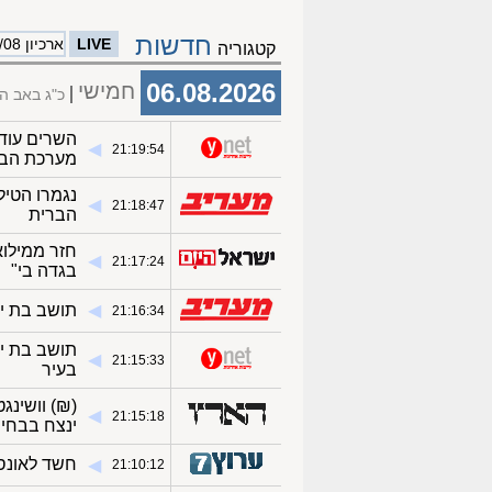
חדשות
LIVE
ארכיון 06/08
קטגוריה
06.08.2026
חמישי
כ"ג באב ה
השרים עוד
◀︎
21:19:54
מערכת הבי
נגמרו הטיל
◀︎
21:18:47
הברית
◀︎
21:17:24
בגדה בי"
◀︎
תושב בת ים בן 51 חשוד בביצוע אונס בבת 8
21:16:34
◀︎
21:15:33
בעיר
(₪)
וושינג
◀︎
21:15:18
ינצח בבחירו
חשד לאונס 
◀︎
21:10:12