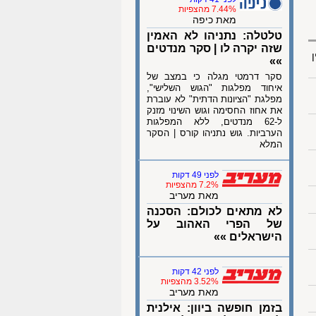
7.44% מהצפיות
מאת כיפה
טלטלה: נתניהו לא האמין
שזה יקרה לו | סקר מנדטים
ן
»»
סקר דרמטי מגלה כי במצב של
איחוד מפלגות "הגוש השלישי",
מפלגת "הציונות הדתית" לא עוברת
את אחוז החסימה וגוש השינוי מזנק
ל-62 מנדטים, ללא המפלגות
הערביות. גוש נתניהו קורס | הסקר
המלא
לפני 49 דקות
7.2% מהצפיות
מאת מעריב
לא מתאים לכולם: הסכנה
של הפרי האהוב על
הישראלים »»
לפני 42 דקות
3.52% מהצפיות
מאת מעריב
בזמן חופשה ביוון: אילנית