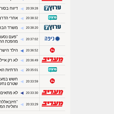
דיווח בסור
◀︎
20:39:28
אחרי הדרמה
◀︎
20:38:32
משרד הבריא
◀︎
20:38:20
"פעם נסעו 
◀︎
20:37:02
מהפכת התר
הילד הישרא
◀︎
20:36:52
◀︎
לא רק אייל ג
20:36:49
הדתיות האל
◀︎
20:35:01
חשש במערכת
◀︎
20:33:59
שטרם נחש
◀︎
לא מתאים 
20:33:30
"חיזבאללה 
◀︎
20:33:29
וחוליות המ