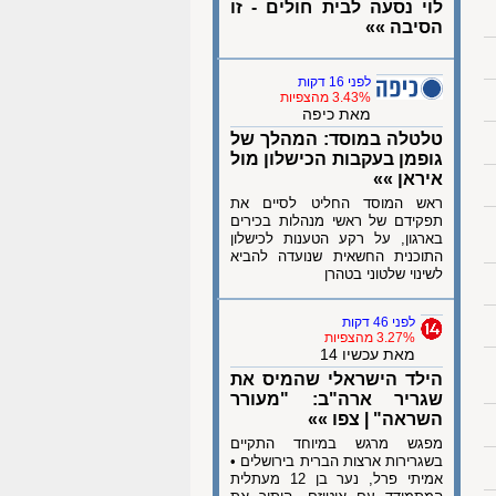
לוי נסעה לבית חולים - זו
הסיבה »»
לפני 16 דקות
3.43% מהצפיות
מאת כיפה
טלטלה במוסד: המהלך של
גופמן בעקבות הכישלון מול
איראן »»
ראש המוסד החליט לסיים את
תפקידם של ראשי מנהלות בכירים
בארגון, על רקע הטענות לכישלון
התוכנית החשאית שנועדה להביא
לשינוי שלטוני בטהרן
לפני 46 דקות
3.27% מהצפיות
מאת עכשיו 14
הילד הישראלי שהמיס את
שגריר ארה"ב: "מעורר
השראה" | צפו »»
מפגש מרגש במיוחד התקיים
בשגרירות ארצות הברית בירושלים •
אמיתי פרל, נער בן 12 מעתלית