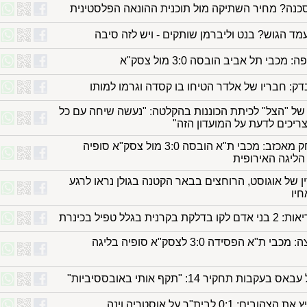
כנה? מחיר השתיקה מול תוכנית ההונאה הפלסטינית
עמד הגוש? בנט וליברמן שותקים - ויש לזה סיבה
מכבי תל אביב הובסה 3:0 מול צסק"א
: חבריו של אלדר הטיחו בו קסדה וגרמו למותו
של "הצל" לכיתת הכוננות בהקלטה: "נעשה שיחה עם כל
ריכים לדעת על המועדון הזה"
בתום משחק מאכזב: מכבי ת"א הובסה 3:0 מול צסק"א סופיה
ליגה האירופית
 של אוגוסט, הרוחצים בבאר הקטנה בגולן נראו לרגע
חיו
רנית בגלל טפיל בכינרת
בדרך החוצה: מכבי ת"א הפסידה 3:0 לצסק"א סופיה בליגה
עקבות תחקיר 14: "תקף אותי באובססיביות"
ים: 0:1 לבית"ר על אוסטריה וינה