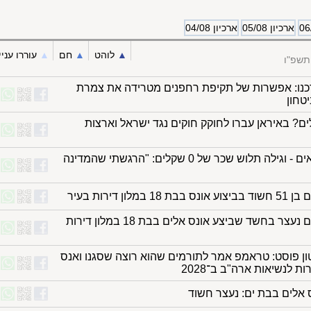
ארכיון 05/08
ארכיון 04/08
▲︎
לוהט
▲︎
חם
▲︎
עוררו עניי
תשפ"ו
כנו: אפשרות של תקיפת רחפנים מטרידה את צמרת
טחון
ים? באיראן עברו לחוקק חוקים נגד ישראל וארצות
חזר ממילואים - וגילה תלוש שכר של 0 שקלים: "הרגשתי שהמדינה
1 במלון דירות בעיר
תושב בת ים נעצר בחשד שביצע אונס אלים בבת 18 במלון דירות
טון פוסט: טראמפ אמר לתורמים שהוא רוצה שסגנו ואנס
ת לנשיאות ארה"ב ב־2028
אלים בבת ים: נעצר חשוד