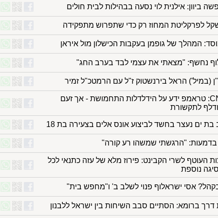
ה ביוון: אילנית לוי נסעה בבהילות לבית חולים
ד: המהלך של גופמן בעקבות הכישלון מול איראן
וף נחשף: "מצאתי את עצמי לבד בערב החג"
ן (במיל') הראל בירנשטוק ז"ל עם הרמטכ"ל זמיר
דיווח ב-CNN: טראמפ ידע על הידלדלות התחמושת - אך זעם
דלף לתקשורת
בת ים נעצר בחשד לביצוע אונס אלים בצעירה בת 18
בדמעות: "הרגשתי שמשהו רע קורה"
ת העוטף לשרי הקבינט: פירוז מלא של עזה כתנאי לכל
סיגה נוספת
בקהל? אסי ישראלוף פנוי לשלב ב' ו"מחפש בית"
דרך ברומא: הסתיים סבב השיחות בין ישראל ללבנון