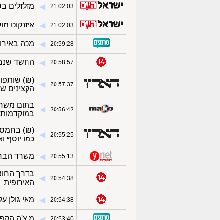
מזלזלים בס
◀︎
21:02:03
איזנקוט מו
◀︎
21:02:03
מכה באירופה: 
◀︎
20:59:28
החשד שנבדק
◀︎
20:58:57
(₪)
שותפו 
◀︎
20:57:37
הקצינים שצ
◀︎
20:56:42
במוקדמות ה
(₪)
בחמסין
◀︎
20:55:25
כמו יוסף וא
משרד הבריאות: 2 בני אדם לקו בדלקת בק
◀︎
20:55:13
◀︎
20:54:38
האירופית
מאי גולן על עבאס ב
◀︎
20:54:38
מוצ'ה הקפיץ את הצהוב
◀︎
20:53:40