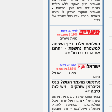
המתמודד עם אוטיזם, הותיר את
השגריר מייק האקבי ללא מילים
בזכות ידע יוצא דופן ורהיטות •
השגריר האקבי העניק לו סיכה
רשמית והכריז עליו כעל שגריר של
כבוד
לפני 32 דקות
3.19% מהצפיות
מאת מעריב
תעלומת אלדר דיין: השיחה
למשטרה נחשפת - "החנו
את הרכב וברחו" »»
לפני 20 דקות
2.86% מהצפיות
מאת ישראל
היום
איזנקוט מועמד הגוש? בנט
וליברמן שותקים - ויש לזה
סיבה »»
בגוש האופוזיציה רוקמים את מתווה
שעת השי"ן • נתניהו אולי יודח - אבל
האלטרנטיבה מפתיעה לגמרי:
ממשלת איווט־בנט • זוהי תוצאת