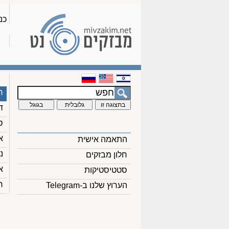
כנ
ח
ד
ס
א
התאמה אישית
נ
חלון מבזקים
א
סטטיסטיקות
ח
הערוץ שלנו ב-Telegram