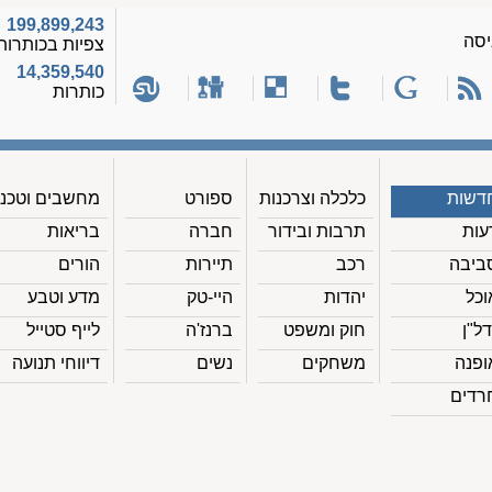
199,899,243
יסה
צפיות בכותרות
14,359,540
כותרות
דשות
כלכלה וצרכנות
ספורט
מחשבים וטכנ'
עות
תרבות ובידור
חברה
בריאות
ביבה
רכב
תיירות
הורים
וכל
יהדות
היי-טק
מדע וטבע
דל"ן
חוק ומשפט
ברנז'ה
לייף סטייל
ופנה
משחקים
נשים
דיווחי תנועה
רדים