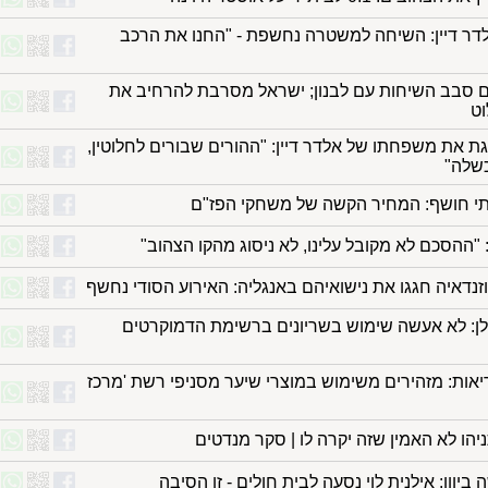
דר דיין: השיחה למשטרה נחשפת - "החנו את הרכב
 סבב השיחות עם לבנון; ישראל מסרבת להרחיב את
וט
גת את משפחתו של אלדר דיין: "ההורים שבורים לחלוטין,
שלה"
י חושף: המחיר הקשה של משחקי הפז"ם
: "ההסכם לא מקובל עלינו, לא ניסוג מהקו הצהוב"
וזנדאיה חגגו את נישואיהם באנגליה: האירוע הסודי נחשף
ולן: לא אעשה שימוש בשריונים ברשימת הדמוקרטים
ות: מזהירים משימוש במוצרי שיער מסניפי רשת 'מרכז
יהו לא האמין שזה יקרה לו | סקר מנדטים
ביוון: אילנית לוי נסעה לבית חולים - זו הסיבה