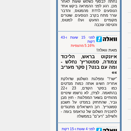
נחתה לבסוף כשלוש שעות לאחר
מכן. רגע לפני ההמראה ביקש אחד
הנוסעים לרדת מהמטוס, והדבר
עורר מתח בקרב הנוסעים. שוטרים
מקומיים הוזעקו ועלו למטוס,
והטיסה עוכבה
לפני 15 שעות ו-43
דקות
5.16% מהצפיות
מאת וואלה!
איזנקוט בראש, הליכוד
צמודה, סמוטריץ' נחלש -
ומה עם בנט? | סקר מעריב
»»
"ישר!" ומפלגת השלטון שדולקת
אחריה השיגו אותה כמות מנדטים
כמו בסקר הקודם, 23 ו-22
בהתאמה. לצידן, לא נרשמו שינויים
מהותיים בשאר המפלגות - חוץ מבן
גביר, שהתחזק במנדט על חשבון
סמוטריץ'. רוב הישראלים מתנגדים
לתוכנית השלום של טראמפ בעזה -
ולשילוב "רע"ם" בממשלה
לפני 4 שעות ו-15 דקות