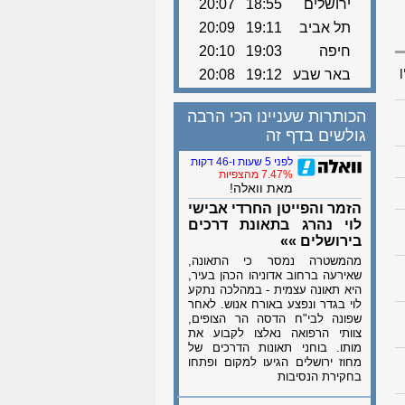
ירושלים
18:55
20:07
תל אביב
19:11
20:09
חיפה
19:03
20:10
ן
באר שבע
19:12
20:08
הכותרות שעניינו הכי הרבה
גולשים בדף זה
לפני 5 שעות ו-46 דקות
7.47% מהצפיות
מאת וואלה!
הזמר והפייטן החרדי אבישי
לוי נהרג בתאונת דרכים
בירושלים »»
מהמשטרה נמסר כי התאונה,
שאירעה ברחוב אדוניהו הכהן בעיר,
היא תאונה עצמית - במהלכה נתקע
לוי בגדר ונפצע באורח אנוש. לאחר
שפונה לבי"ח הדסה הר הצופים,
צוותי הרפואה נאלצו לקבוע את
מותו. בוחני תאונות הדרכים של
מחוז ירושלים הגיעו למקום ופתחו
בחקירת הנסיבות