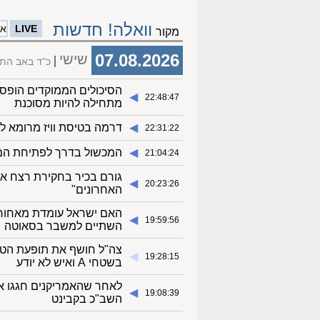
וואלה! חדשות
LIVE
ארכ
מקור
07.08.2026
שישי
כ"ד באב הת
הסיכולים הממוקדים הופסק
◀︎
22:48:47
מתחילה להיות מסוכנת
◀︎
דרמה בטיסת וויז מרומא ל
22:31:22
◀︎
המכשול בדרך לפתיחת המצ
21:04:24
גורם בכיר בחקירת רצח אלד
◀︎
20:23:26
האחרונים"
האם ישראל עומדת מאחורי
◀︎
19:59:56
השתיים למשבר בסאוטה
צה"ל חושף את תופעת הטיו
◀︎
19:28:15
בשטחי A ואיש לא יודע
לאחר שהאמריקנים חגגו א
◀︎
19:08:39
השב"כ בקבינט