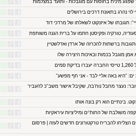
פגע מינית בחוסות עם מוגבלות - ותועד במצלמות
 לוי נהרג בתאונת דרכים בירושלים
": תגובתו של איזנקוט לשאלתו של מרדכי דוד
ודיה, טורקיה ופקיסטן חתמו על ברית הגנה משותפת
התגובות ברשתות להכרזה של ארדן ואדלשטיין
 אמן מוגבל בכמות ובאיכות היצירה שלו
ים
גבול ב-7 באוקטובר: נעצר מחבל נוח'בה, שקיבל אישור משב"כ להעביר
וט. בינתיים הוא רק בונה אותו
ה משולבת של החות'ים ומיליציות עיראקיות
ם הצליחו להבריח טרקטורונים חדשים לעזה | פרסום