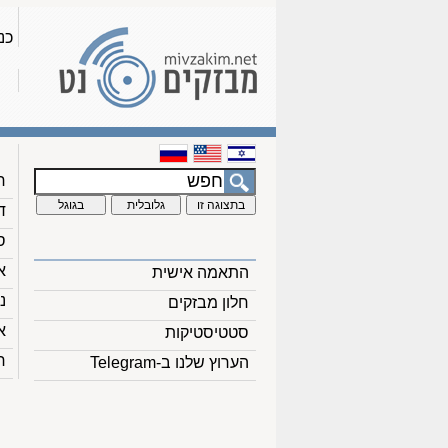
כנ
ח
ד
ס
א
התאמה אישית
נ
חלון מבזקים
א
סטטיסטיקות
ח
הערוץ שלנו ב-Telegram