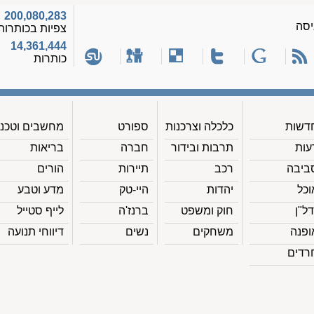
200,080,283
יסה
צפיות בכותרות
14,361,444
כותרות
דשות
כלכלה וצרכנות
ספורט
מחשבים וטכנ'
עות
תרבות ובידור
חברה
בריאות
ביבה
רכב
תיירות
הורים
וכל
יהדות
היי-טק
מדע וטבע
דל"ן
חוק ומשפט
ברנז'ה
לייף סטייל
ופנה
משחקים
נשים
דיווחי תנועה
רדים