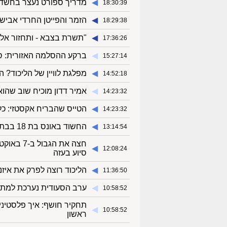
◀︎
מדריך ספורט נעצר בחשד ש
18:30:39
◀︎
הזמר והפייטן החרדי אבישי
18:29:38
◀︎
"תשרת בצבא - ותחזור אליי
17:36:26
◀︎
ברקע ההסלמה האזורית: סע
15:27:14
◀︎
מפלגת לוויין של הליכוד? 
14:52:18
◀︎
אמיר דדון מוכיח שוב שהוא
14:23:32
◀︎
הטייס שהבריח אקסטזי: כל 1,260 טייסי החברה יעברו בדיקת סמ
14:23:32
◀︎
החשוד באונס בת 18 בבת ים: "היא באה אליי לבד - אני חף מפשע"
13:14:54
חצה את ה
◀︎
12:08:24
סיוע בעזה
◀︎
הליכוד רוצה לפרק את איזנק
11:36:50
◀︎
ערב הסעודית נערכת למתקפ
10:58:52
תחקיר חושף: איך פלסטיני
◀︎
10:58:52
ראשון