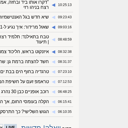
"דקרו אותו ביד ובחזה, אמ
◀︎
10:25:13
רצח בניהו רזי
◀︎
שיא חדש בגל האנטישמיות בבריט
09:23:43
◀︎
שאול מרידור: איך נגיע ל-61? מדברים עם אנשים בליכוד, גם להם נמאס
09:03:16
טבח בתאילנד: תלמיד רצח 
◀︎
08:48:59
| תיעוד
◀︎
איזנקוט בראש, הליכוד צמו
08:32:38
◀︎
חשד להצתה ברמת גן: שריפות הוצתו ב-3 
08:31:37
◀︎
טרגדיה בחוף הים בבת ים: גבר בן 25
07:23:10
◀︎
טראמפ זעם על חשיפת המ
07:12:53
◀︎
רוכב אופניים כבן 30 נהרג מפגיעת רכב סמוך לבית שמש
06:48:25
◀︎
הקלה בעומסי החום, אך הקי
06:15:41
◀︎
הגוש השלישי? כך התרסק ני
06:10:35
וואלה! חדשות
LIVE
ארכ