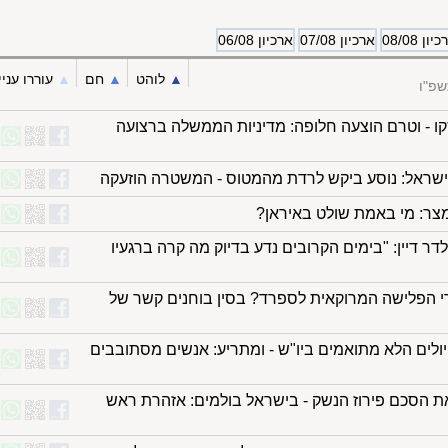
יון 08/08
ארכיון 07/08
ארכיון 06/08
▲︎
לוהט
▲︎
חם
▲︎
עוררו עניי
שפ"ו
ו - וטרם הוצעה חלופה: מדיניות הממשלה ברצועה
ישראל: נוסע ביקש לרדת מהמטוס - המשטרה הוזעקה
ר: מי באמת שולט באיראן?
ר דיין: "בימים הקרובים נדע בדיוק מה קרה ברגעיו
 הפלישה המרוקאית לספרד? בסין בוחנים קשר של
לים הלא מתואמים ביו"ש - ומתריע: אנשים מסתובבים
ת הסכם פירוז הנשק - בישראל בולמים: אזהרת ראש