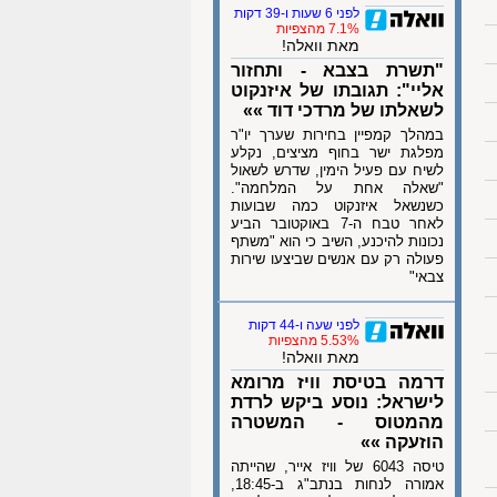
לפני 6 שעות ו-39 דקות
7.1% מהצפיות
מאת וואלה!
"תשרת בצבא - ותחזור
אליי": תגובתו של איזנקוט
לשאלתו של מרדכי דוד »»
במהלך קמפיין בחירות שערך יו"ר
מפלגת ישר בחוף מציצים, נקלע
לשיח עם פעיל הימין, שדרש לשאול
"שאלה אחת על המלחמה".
כשנשאל איזנקוט כמה שבועות
לאחר טבח ה-7 באוקטובר הביע
נכונות להיכנע, השיב כי הוא "משתף
פעולה רק עם אנשים שביצעו שירות
צבאי"
לפני שעה ו-44 דקות
5.53% מהצפיות
מאת וואלה!
דרמה בטיסת וויז מרומא
לישראל: נוסע ביקש לרדת
מהמטוס - המשטרה
הוזעקה »»
טיסה 6043 של וויז אייר, שהייתה
אמורה לנחות בנתב"ג ב-18:45,