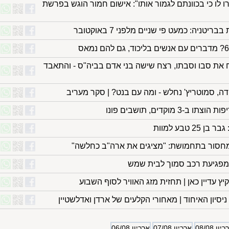
רו לו כי בכוונתם לגמור אותו": אישום חמור הוגש בפרשת
ניה: כמעט פי שניים מלפני 7 באוקטובר
את סבו וסבתו, רצח שישה בני אדם בביה"ס - והתאבד
דה, סמוטריץ' נחלש - ומה עם בנט? | סקר מעריב
מוקדים, תושבים פונו
 טבע למוות
חסור בתחמושת: "מציגים את ארה"ב כחלשה"
ץ עדיין כאן | תחזית מזג האוויר לסוף השבוע
סיון האיחוד | מאחורי הקלעים של ארדן ואדלשטיין
יון 08/08
ארכיון 07/08
ארכיון 06/08