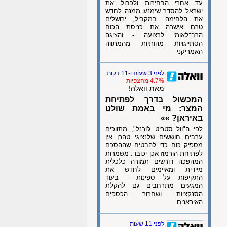
עד אחרי הבחירות ולכבול את
ישראל להסדר שימנע ממנה לחדש
את הלחימה. במקביל, ירושלים
טרם אישרה את כניסת הכוח
הרב־לאומי לרצועה - והציגה
הסתייגויות מהותיות מהמתווה
האמריקני
לפני 3 שעות ו-11 דקות
4.7% מהצפיות
מאת וואלה!
המכשול בדרך לפתיחת
המצר: מי באמת שולט
באיראן? »»
לפי ה"וול סטריט ג'ורנל", מתווכים
ערבים חוששים שלנציגי טהרן אין
מספיק כוח כדי להבטיח שההסכם
לפתיחת הורמוז אכן יכובד. משמרות
המהפכה דורשים תמורה כלכלית
מיידית ומאיימים לחדש את
התקיפות על ספינות - בעוד
המגעים מתרחבים גם להקלת
הסנקציות ושחרור הכספים
האיראנים
לפני 11 שעות