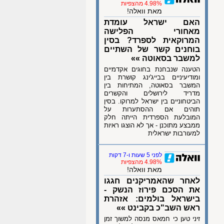
4.98% מהצפיות
מאת וואלה!
האם ישראל עומדת
מאחורי הפלישה
המרוקאית לספרד? בסין
בוחנים קשר של השתיים
למשבר בסאוטה »»
הטענה שנבחנת בחוגים אקדמיים
ומודיעיניים בבייג'ינג קושרת בין
המשבר בסאוטה, המתיחות בין
מדריד לירושלים והקשרים
הביטחוניים בין ישראל למרוקו. בסין
תוהים אם ההסתערות על
המובלעת הספרדית הייתה חלק
ממבצע מתוכנן - אך לא הוצגו ראיות
למעורבות ישראלית
לפני 5 שעות ו-7 דקות
4.98% מהצפיות
מאת וואלה!
לאחר שהאמריקנים חגגו
את הסכם פירוז הנשק -
בישראל בולמים: אזהרת
ראש השב"כ בקבינט »»
זיני טען כי חמאס מנסה למשוך זמן