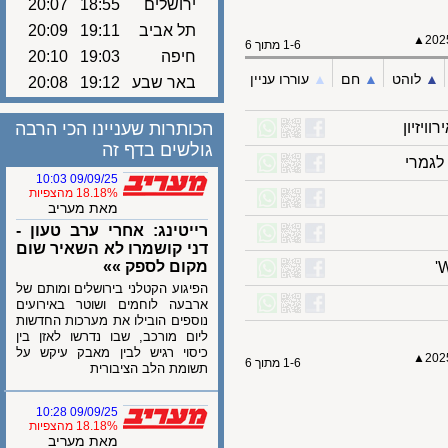
ירושלים
18:55
20:07
תל אביב
19:11
20:09
1-6 מתוך 6
חיפה
19:03
20:10
לוהט
▲︎
חם
▲︎
עוררו עניין
באר שבע
19:12
20:08
יון
הכותרות שעניינו הכי הרבה
גולשים בדף זה
רי
09/09/25 10:03
18.18% מהצפיות
מאת מעריב
רייטינג: אחרי ערב טעון -
דני קושמרו לא השאיר שום
מקום לספק »»
הפיגוע הקטלני בירושלים ומותם של
ארבעה לוחמים ושוטר באירועים
נוספים הובילו את מערכות החדשות
ליום מורכב, שבו נדרשו לאזן בין
כיסוי רגיש לבין מאבק עיקש על
1-6 מתוך 6
תשומת הלב הציבורית
09/09/25 10:28
18.18% מהצפיות
מאת מעריב