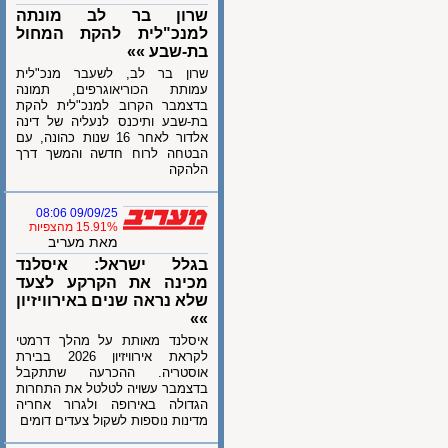
שרון בר לב מונתה
למנכ"לית להקת המחול
בת-שבע »»
שרון בר לב, לשעבר מנכ"לית
עמותת הכוריאוגרפים, תמונה
בדצמבר הקרוב למנכ"לית להקת
בת-שבע ותיכנס לנעליה של דינה
אלדור לאחר 16 שנות כהונה, עם
הבטחה לרוח חדשה והמשך דרך
הלהקה
09/09/25 08:06
15.91% מהצפיות
מאת מעריב
בגלל ישראל: איסלנד
מכינה את הקרקע לצעד
שלא נראה שנים באירוויזיון
»»
איסלנד מאותת על מהלך דרמטי
לקראת אירוויזיון 2026 בבירת
אוסטריה. ההכרעה שתתקבל
בדצמבר עשויה לטלטל את התחרות
הגדולה באירופה ולגרור אחריה
מדינות נוספות לשקול צעדים דומים