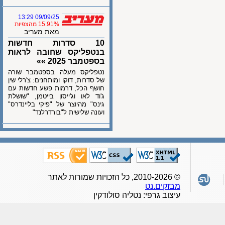
09/09/25 13:29
15.91% מהצפיות
מאת מעריב
10 סדרות חדשות
בנטפליקס שחובה לראות
בספטמבר 2025 »»
נטפליקס מעלה בספטמבר שורה
של סדרות, דוקו ומותחנים: צ'רלי שין
חושף הכל, דרמות פשע חדשות עם
ג'וד לאו וג'ייסון בייטמן, "שושלת
גינס" מהיוצר של "פיקי בליינדרס"
ועונה שלישית ל"בורדרלנד"
© 2010-2026, כל הזכויות שמורות לאתר
מבזקים.נט
עיצוב גרפי: נטליה סולודקין