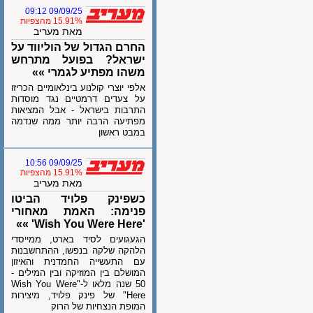
09/09/25 09:12
15.91% מהצפיות
מאת מעריב
החרם הגדול של הוליווד על
ישראל? בפועל מתרחש
משהו מפתיע לגמרי »»
אלפי יוצרי קולנוע בינלאומיים הכריזו
על צעדים דרמטיים נגד מוסדות
התרבות בישראל - אבל המציאות
מפתיעה הרבה יותר ממה שנדמה
במבט ראשון
09/09/25 10:56
15.91% מהצפיות
מאת מעריב
כשפינק פלויד הביטו
פנימה: האמת מאחורי
'Wish You Were Here' »»
הגעגועים לסיד בארט, ממייסדי
הלהקה שלקה בנפשו, ההתחשבנות
עם התעשייה החמדנית והאיזון
המושלם בין המוזיקה ובין המילים -
50 שנה מלאו ל-"Wish You Were
Here" של פינק פלויד, מיצירות
המופת הנצחיות של הרוק